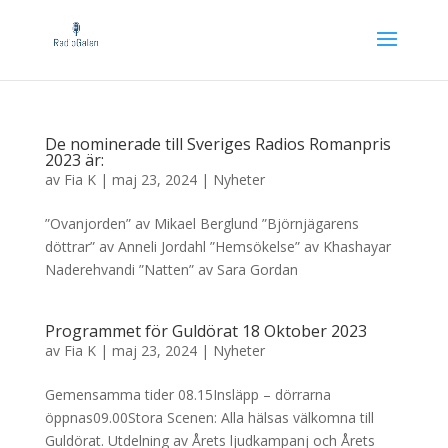
De nominerade till Sveriges Radios Romanpris
2023 är:
av
Fia K
|
maj 23, 2024
|
Nyheter
”Ovanjorden” av Mikael Berglund ”Björnjägarens
döttrar” av Anneli Jordahl ”Hemsökelse” av Khashayar
Naderehvandi ”Natten” av Sara Gordan
Programmet för Guldörat 18 Oktober 2023
av
Fia K
|
maj 23, 2024
|
Nyheter
Gemensamma tider 08.15Insläpp – dörrarna
öppnas09.00Stora Scenen: Alla hälsas välkomna till
Guldörat. Utdelning av Årets ljudkampanj och Årets