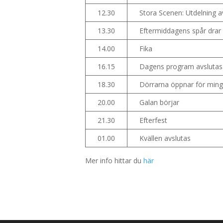
12.30
Stora Scenen: Utdelning a
13.30
Eftermiddagens spår drar
14.00
Fika
16.15
Dagens program avslutas
18.30
Dörrarna öppnar för minge
20.00
Galan börjar
21.30
Efterfest
01.00
Kvällen avslutas
Mer info hittar du
här