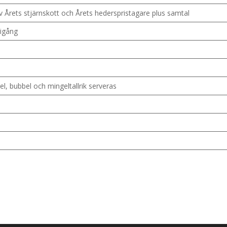
v Årets stjärnskott och Årets hederspristagare plus samtal
 igång
l, bubbel och mingeltallrik serveras