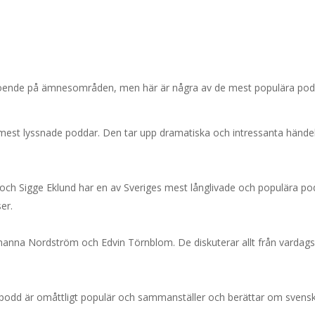
eroende på ämnesområden, men här är några av de mest populära podd
mest lyssnade poddar. Den tar upp dramatiska och intressanta händels
ch Sigge Eklund har en av Sveriges mest långlivade och populära po
er.
na Nordström och Edvin Törnblom. De diskuterar allt från vardagshä
odd är omåttligt populär och sammanställer och berättar om svenska 