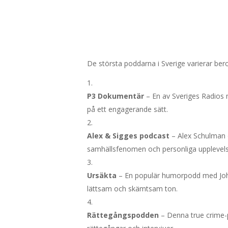
De största poddarna i Sverige varierar b
P3 Dokumentär
– En av Sveriges Radios 
på ett engagerande sätt.
Alex & Sigges podcast
– Alex Schulman o
samhällsfenomen och personliga upplevels
Ursäkta
– En populär humorpodd med Johan
lättsam och skämtsam ton.
Rättegångspodden
– Denna true crime-p