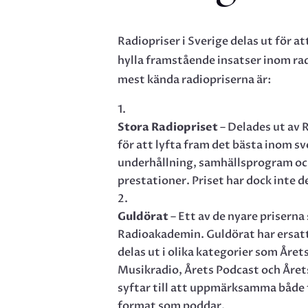
Radiopriser i Sverige delas ut för
hylla framstående insatser inom ra
mest kända radiopriserna är:
Stora Radiopriset
– Delades ut av R
för att lyfta fram det bästa inom sv
underhållning, samhällsprogram och
prestationer. Priset har dock inte d
Guldörat
– Ett av de nyare priserna
Radioakademin. Guldörat har ersatt
delas ut i olika kategorier som Åre
Musikradio, Årets Podcast och Året
syftar till att uppmärksamma både t
format som poddar.