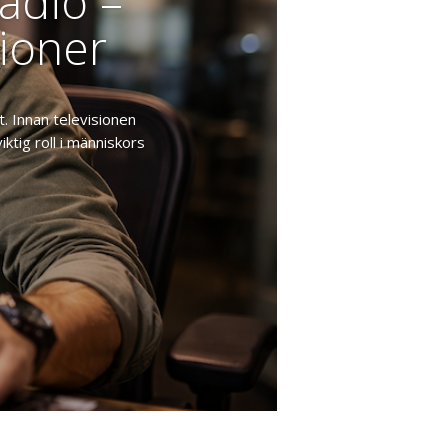
adio –
ioner
t. Innan televisionen
ktig roll i människors