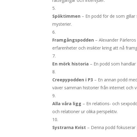
rättegångar och intervjuer.
Spöktimmen
– En podd för de som gillar 
mysterier.
Framgångspodden
– Alexander Pärleros 
erfarenheter och insikter kring att nå fram
En mörk historia
– En podd som handlar o
Creepypodden i P3
– En annan podd med s
väver samman historier från internet och ver
Alla våra ligg
– En relations- och sexpodd
och relationer ur olika perspektiv.
Systrarna Kvist
– Denna podd fokuserar på