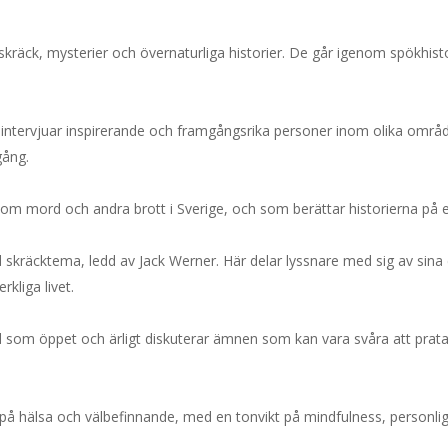
skräck, mysterier och övernaturliga historier. De går igenom spökhisto
intervjuar inspirerande och framgångsrika personer inom olika områd
gång.
m mord och andra brott i Sverige, och som berättar historierna på et
kräcktema, ledd av Jack Werner. Här delar lyssnare med sig av sin
kliga livet.
 som öppet och ärligt diskuterar ämnen som kan vara svåra att prat
 hälsa och välbefinnande, med en tonvikt på mindfulness, personlig u