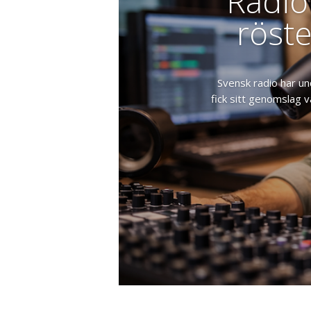
Radio
röst
Svensk radio har und
fick sitt genomslag v