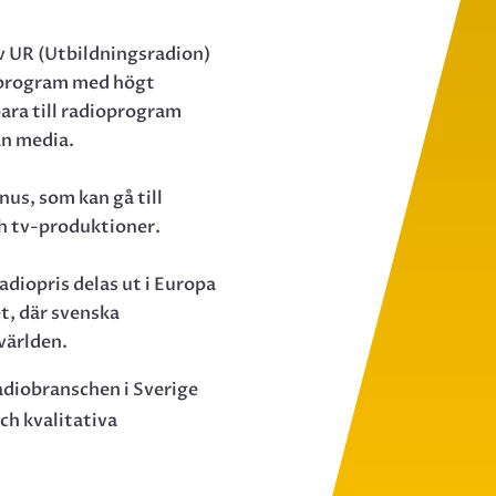
av UR (Utbildningsradion)
 program med högt
bara till radioprogram
an media.
nus, som kan gå till
h tv-produktioner.
adiopris delas ut i Europa
t, där svenska
världen.
radiobranschen i Sverige
h kvalitativa