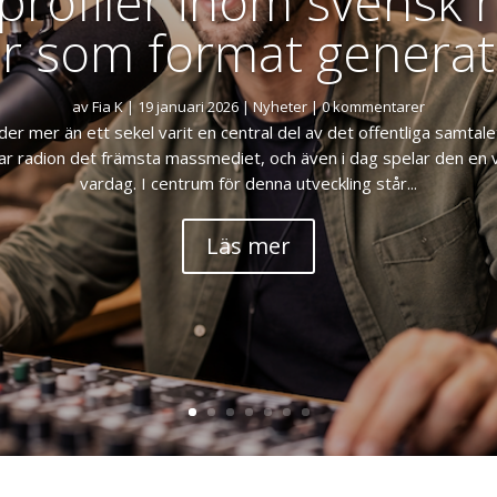
profiler inom svensk r
er som format generat
av
Fia K
|
19 januari 2026
|
Nyheter
| 0 kommentarer
er mer än ett sekel varit en central del av det offentliga samtale
ar radion det främsta massmediet, och även i dag spelar den en vi
vardag. I centrum för denna utveckling står...
Läs mer