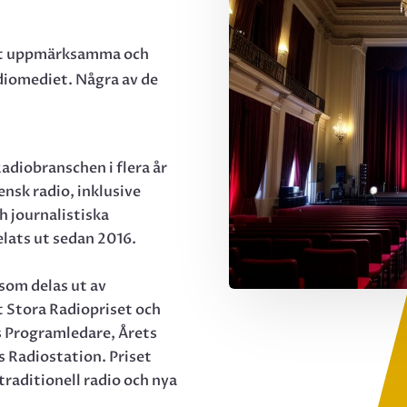
 att uppmärksamma och
diomediet. Några av de
adiobranschen i flera år
ensk radio, inklusive
 journalistiska
elats ut sedan 2016.
 som delas ut av
 Stora Radiopriset och
ts Programledare, Årets
s Radiostation. Priset
raditionell radio och nya