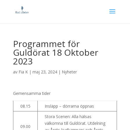
Programmet för
Guldörat 18 Oktober
2023
av
Fia K
|
maj 23, 2024
|
Nyheter
Gemensamma tider
08.15
Insläpp – dörrarna öppnas
Stora Scenen: Alla hälsas
välkomna till Guldörat. Utdelning
09.00
av Årets ljudkampanj och Årets