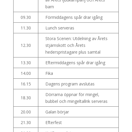
barn
09.30
Förmiddagens spår drar igång
11.30
Lunch serveras
Stora Scenen: Utdelning av Årets
12.30
stjärnskott och Årets
hederspristagare plus samtal
13.30
Eftermiddagens spår drar igång
14.00
Fika
16.15
Dagens program avslutas
Dörrarna öppnar för mingel,
18.30
bubbel och mingeltallrik serveras
20.00
Galan börjar
21.30
Efterfest